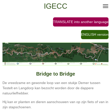
IGECC
Ga
direct
naar
de
TRANSLATE into another language
hoofdinhoud
ENGLISH version
Bridge to Bridge
De vreedzame en gewonde loop van een stukje Demer tussen
Testelt en Langdorp kan bezocht worden door de dappere
natuurliefhebber.
Hij kan er planten en dieren aanschouwen van op zijn fiets of van in
zijn stapschoenen.