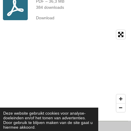
PDF – 36,3 MB
384 downloads
Download
Deze website gebruikt cookies voor analyse-
doeleinden en/of het tonen van advertenties.
Door gebruik te blijven maken van de site gaat u
hiermee akkoord.
© 2020 - 2026 IGECC