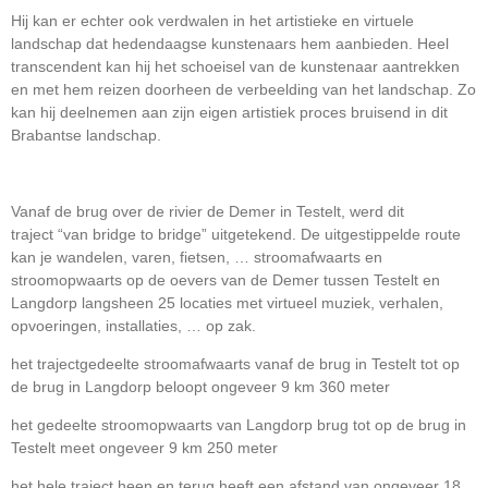
Hij kan er echter ook verdwalen in het artistieke en virtuele
landschap dat hedendaagse kunstenaars hem aanbieden. Heel
transcendent kan hij het schoeisel van de kunstenaar aantrekken
en met hem reizen doorheen de verbeelding van het landschap. Zo
kan hij deelnemen aan zijn eigen artistiek proces bruisend in dit
Brabantse landschap.
Vanaf de brug over de rivier de Demer in Testelt, werd dit
traject
“van bridge to bridge” uitgetekend.
De uitgestippelde route
kan je wandelen, varen, fietsen, …
stroomafwaarts en
stroomopwaarts op de oevers van de Demer
tussen Testelt en
Langdorp langsheen 25 locaties met
virtueel muziek, verhalen,
opvoeringen, installaties, … op zak.
het trajectgedeelte stroomafwaarts vanaf de brug in Testelt tot op
de brug in Langdorp beloopt ongeveer 9 km 360 meter
het gedeelte stroomopwaarts van Langdorp brug tot op de brug in
Testelt meet ongeveer 9 km 250 meter
het hele traject heen en terug heeft een afstand van ongeveer 18