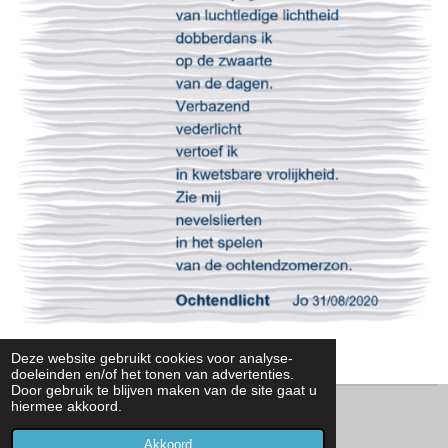
the frivolous backyard | F-B-Y-L-C-K-S-D-R-V
Deze website gebruikt cookies voor analyse-
doeleinden en/of het tonen van advertenties.
Door gebruik te blijven maken van de site gaat u
hiermee akkoord.
© 2020 - 2026 IGECC
Powered by
JouwWeb
Akkoord