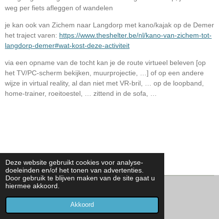
weg per fiets afleggen of wandelen
je kan ook van Zichem naar Langdorp met kano/kajak op de Demer
het traject varen:
https://www.theshelter.be/nl/kano-van-zichem-tot-
langdorp-demer#wat-kost-deze-activiteit
via een opname van de tocht kan je de route virtueel beleven [op
het TV/PC-scherm bekijken, muurprojectie, …] of op een andere
wijze in virtual reality, al dan niet met VR-bril, … op de loopband,
home-trainer, roeitoestel, … zittend in de sofa, …
Deze website gebruikt cookies voor analyse-
doeleinden en/of het tonen van advertenties.
Door gebruik te blijven maken van de site gaat u
hiermee akkoord.
© 2020 - 2026 IGECC
Powered by
JouwWeb
Akkoord